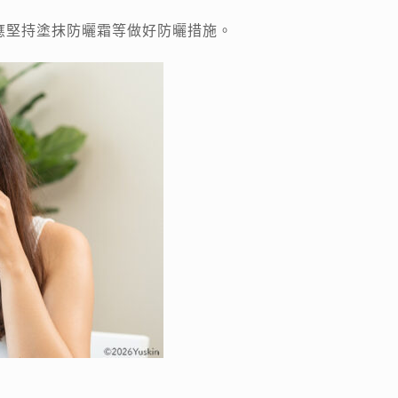
應堅持塗抹防曬霜等做好防曬措施。