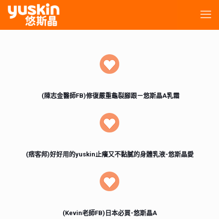
(陳志金醫師FB)修復嚴重龜裂腳跟－悠斯晶A乳霜
(痞客邦)好好用的yuskin止癢又不黏膩的身體乳液-悠斯晶愛
(Kevin老師FB)日本必買-悠斯晶A