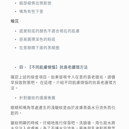
臉部線條出現鬆弛
嘴角有些下垂
暗沉
感覺粉底的顏色不適合現在的肌膚
容易選擇深色的粉底
在意眼睛下面的黑眼圈
四、【不同肌膚煩惱】抗衰老護理方法
確認上述的檢查項目，如果發現令人在意的衰老徵兆，請儘
早採取對策吧。 在這裡，介紹不同肌膚煩惱的抗衰老護理方
法。
針對皺紋的護膚推薦
眼睛和嘴角等處產生的淺皺紋是由於皮膚表面水分流失而引
起的。
皺紋明顯的時候，仔細地進行保濕吧。洗臉後，用化妝水將
水分注入皮膚後，為了不讓水分流失，最後用乳液和面霜等