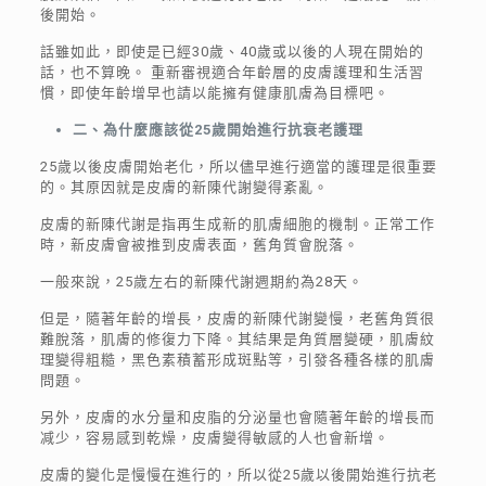
後開始。
話雖如此，即使是已經30歲、40歲或以後的人現在開始的
話，也不算晚。 重新審視適合年齡層的皮膚護理和生活習
慣，即使年齡增早也請以能擁有健康肌膚為目標吧。
二、為什麼應該從25歲開始進行抗衰老護理
25歲以後皮膚開始老化，所以儘早進行適當的護理是很重要
的。其原因就是皮膚的新陳代謝變得紊亂。
皮膚的新陳代謝是指再生成新的肌膚細胞的機制。正常工作
時，新皮膚會被推到皮膚表面，舊角質會脫落。
一般來說，25歲左右的新陳代謝週期約為28天。
但是，隨著年齡的增長，皮膚的新陳代謝變慢，老舊角質很
難脫落，肌膚的修復力下降。其結果是角質層變硬，肌膚紋
理變得粗糙，黑色素積蓄形成斑點等，引發各種各樣的肌膚
問題。
另外，皮膚的水分量和皮脂的分泌量也會隨著年齡的增長而
减少，容易感到乾燥，皮膚變得敏感的人也會新增。
皮膚的變化是慢慢在進行的，所以從25歲以後開始進行抗老