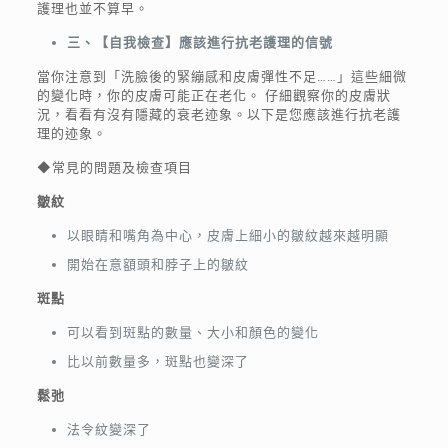
護理也並不算早。
三、【自我檢查】應該進行抗老護理的信號
當你注意到「洗臉後的緊繃感和皮膚彈性不足……」這些細微
的變化時，你的皮膚可能正在老化。 仔細觀察你的皮膚狀
況，看看有沒有隱藏的衰老迹象。以下是您應該進行抗老護
理的迹象。
◆常見的問題及檢查項目
皺紋
以眼睛和嘴角為中心，皮膚上細小的皺紋越來越明顯
開始在意額頭和脖子上的皺紋
斑點
可以看到斑點的數量、大小和顏色的變化
比以前數量多，斑點也變深了
鬆弛
法令紋變深了