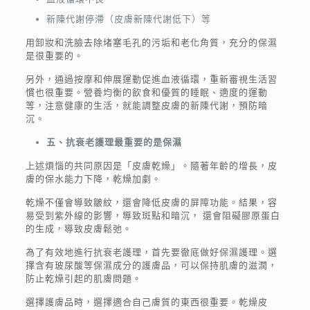
新陳代謝停滯（皮膚新陳代謝低下）等
用卸妝和洗臉去除堵塞毛孔的污垢和老化角質，充分的保濕
是很重要的。
另外，通過按摩和伸展運動促進血液循環，重新審視生活習
慣也很重要。營養均衡的飲食和優質的睡眠、適度的運動
等，注意健康的生活，就能調整皮膚的新陳代謝，預防暗
沉。
五、抗衰老護理最重要的是保濕
上述煩惱的共同原因是「皮膚乾燥」。隨著年齡的增長，皮
膚的保水能力下降，乾燥加劇。
乾燥不僅會導致皺紋，還會降低皮膚的屏障功能。結果，容
易受到紫外線的影響，導致斑點和暗沉， 還會阻礙膠原蛋白
的生成，導致皮膚鬆弛。
為了有效地進行抗衰老護理，首先要徹底做好保濕護理。選
擇含有玻尿酸等保濕成分的護膚品，可以保持肌膚的滋潤，
防止乾燥引起的肌膚問題。
選擇護膚品時，選擇適合自己膚質的東西很重要。乾燥皮