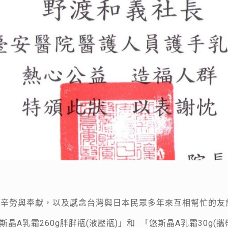
危機的辛勞與奉獻，以及感念台灣與日本民眾多年來互相幫忙的友
斯晶A乳霜260g胖胖瓶(液壓瓶)」和 「悠斯晶A乳霜30g