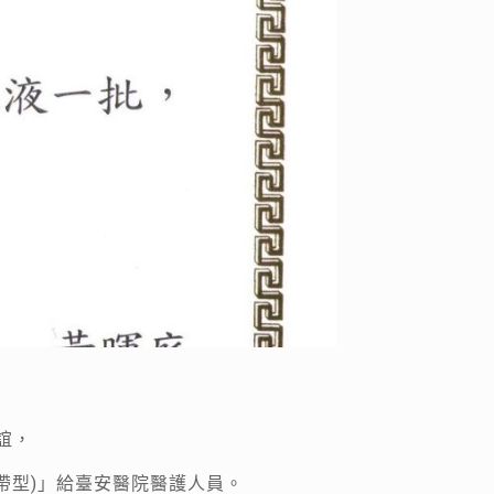
誼，
(攜帶型)」給臺安醫院醫護人員。