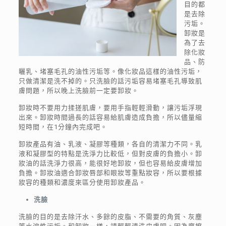
目的都
是去除
污垢。
卸妝是
為了去
除化妝
品、防
曬乳、堵塞毛孔的油性污垢等。像化妝品這樣的油性污垢，
只做清潔是洗不掉的。只洗臉的話污垢容易堵塞毛孔導致肌
膚問題，所以晚上洗臉前一定要卸妝。
卸妝時不要用力揉搓肌膚，要用手指輕輕滑動，讓污垢浮現
出來。卸妝時間過長的話容易給肌膚造成負擔，所以儘量縮
短時間，在1分鐘內完成吧。
卸妝產品有油、乳液、凝膠等種類，各自的清潔力不同。乳
液和凝膠型的特點是洗淨力比較低，但對皮膚的負擔小。卸
妝油的話洗淨力很高，能很好地卸妝，但也容易給皮膚增加
負擔。卸妝油適合卸妝唇部和眼妝等重點妝容，所以要根據
妝容的種類和濃度來區分使用卸妝產品。
洗臉
洗臉的目的是去除汗水、多餘的皮脂、不需要的角質、灰塵