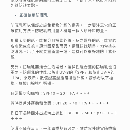
外線防護要點。
正確使用防曬乳
防曬乳可以保護皮膚免受紫外線的傷害，一定要注意它的正
確使用方法。防曬乳的用量大概是一個大珍珠粒的量。
用量太少的話不能充分阻擋紫外線，反之過多的話可能會給
皮膚造成負擔。適量因產品而異，請確認說明書，均勻塗抹
防曬乳。出了汗就要重新塗一遍，這樣可以很好地防止紫外
線
另外，防曬乳要結合生活場景，選擇性能合適的防曬乳也很
重要。防曬乳的性能以防止UV-B的「SPF」和防止UV-A的
「PA」來表示，數值越高越能阻擋紫外線，請參考以下標
準，根據用途進行選擇。
日常散步和購物：SPF10 ~ 20， PA + ~ + +
短時間戶外運動和休閒：SPF20 ~ 40， PA + + ~ + + +
烈日下長時間外出或海上運動：SPF30 ~ 50 +、pa++ + ~＋
＋＋＋
防曬不僅在夏天，一年四季都有必要。雖然紫外線會隨季節