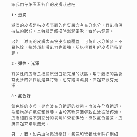
讓我們仔細看看各自的皮膚狀態吧。
1
、滋
潤
滋潤的皮膚是指皮膚表面的角質層含有充分水分，且能夠保
持住的狀態。其特點是觸摸時濕潤柔軟，看起來健康。
另外，滋潤的皮膚表面被皮脂膜覆蓋，可防止水分蒸發。不
易乾燥，抗外部刺激能力也很強，所以很難引起皮膚粗糙問
題。
2
、彈性、光澤
有彈性的皮膚是指膠原蛋白量充足的狀態。用手觸摸的話會
有更多的彈性感是其特徵。也有飽滿濕潤，看起來很有光
澤。
3
、氣色好
氣色好的皮膚，是血液充分循環的狀態。血液在全身循環，
為細胞運送氧氣和營養。由於某種原因導致血液循環停滯，
皮膚細胞得不到充分的氧氣和營養供給，導致氣色變差，皮
膚看起來暗淡無光。
另一方面，如果血液循環變好，氧氣和營養就會輸送到細