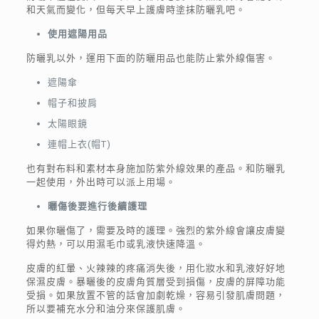
和天氣而變化，但每天早上護膚時塗抹防曬乳吧。
使用遮陽用品
防曬乳以外，運用下面的防曬用品也能防止紫外線傷害。
遮陽傘
帽子和披肩
太陽眼鏡
連帽上衣(帽T)
也有對布料和素材本身施加防紫外線效果的產品。和防曬乳
一起使用，外出時可以派上用場。
曬傷後要進行後續護理
如果你曬傷了，需要及時的護理。強烈的紫外線會讓皮膚變
得灼熱，可以用濕毛巾或乳液快速降溫。
皮膚的紅暈、火辣辣的疼痛消失後，用化妝水和乳液好好地
保濕皮膚。暴曬後的皮膚角質層受到損傷，皮膚的屏障功能
受損。如果放置不管的話會加劇乾燥，容易引發肌膚問題，
所以要補充水分和油分來保護肌膚。