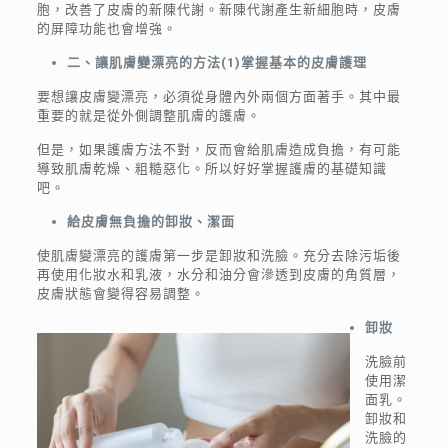
胞，改善了皮膚的新陳代謝。新陳代謝產生新細胞時，皮膚
的屏障功能也會增強。
二、讓肌膚變漂亮的方法
(
1
)
掌握基本的皮膚護理
要想讓皮膚變漂亮，必須從身體內外兩個方面著手。其中最
重要的就是從外側調整肌膚的護膚。
但是，如果護膚方法不對，反而會給肌膚造成負擔，有可能
導致肌膚乾燥、粗糙惡化。所以好好掌握護膚的基礎知識
吧。
給皮膚無負擔的卸妝、潔面
使肌膚變漂亮的護膚第一步是卸妝和洗臉。充分去除污垢後
再使用化妝水和乳液，水分和油分會滲透到皮膚的角質層，
皮膚狀態會變得容易調整。
卸妝
洗臉前
使用潔
面乳。
卸妝和
洗臉的