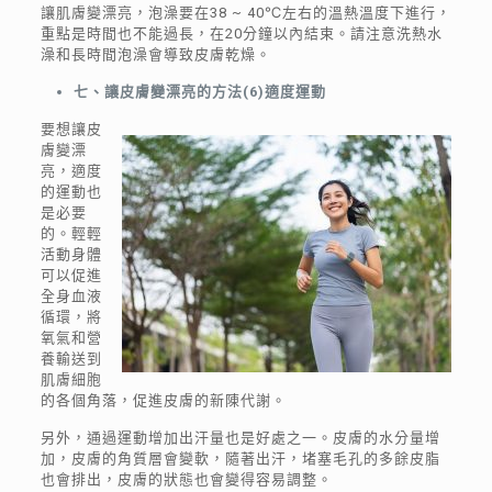
讓肌膚變漂亮，泡澡要在38 ~ 40℃左右的溫熱溫度下進行，
重點是時間也不能過長，在20分鐘以內結束。請注意洗熱水
澡和長時間泡澡會導致皮膚乾燥。
七、讓皮膚變漂亮的方法
(
6
)
適度運動
要想讓皮
膚變漂
亮，適度
的運動也
是必要
的。輕輕
活動身體
可以促進
全身血液
循環，將
氧氣和營
養輸送到
肌膚細胞
的各個角落，促進皮膚的新陳代謝。
另外，通過運動增加出汗量也是好處之一。皮膚的水分量增
加，皮膚的角質層會變軟，隨著出汗，堵塞毛孔的多餘皮脂
也會排出，皮膚的狀態也會變得容易調整。