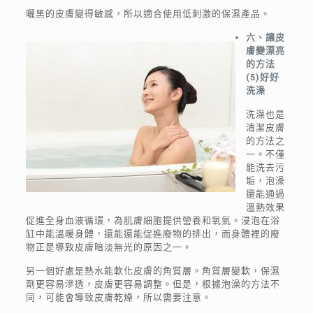
曬黑的皮膚變得敏感，所以適合使用低刺激的保濕產品。
六、讓皮
膚變漂亮
的方法
(
5
)
好好
洗澡
洗澡也是
清潔皮膚
的方法之
一。不僅
能洗去污
垢，泡澡
還能通過
溫熱效果
促進全身血液循環，為肌膚細胞提供營養和氧氣。浸泡在浴
缸中能溫暖身體，還能還能促進廢物的排出，而身體裡的廢
物正是導致皮膚暗淡無光的原因之一。
另一個好處是熱水能軟化皮膚的角質層。角質層變軟，保濕
劑更容易滲透，皮膚更容易調整。但是，根據泡澡的方法不
同，可能會導致皮膚乾燥，所以需要注意。