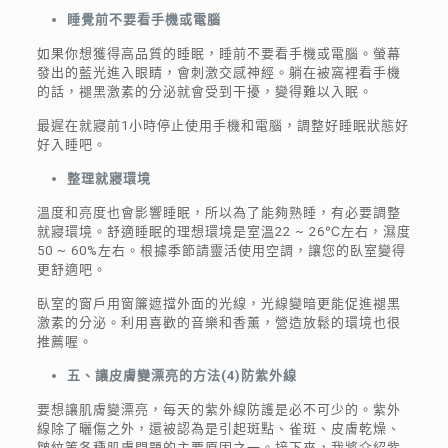
睡覺前不要看手機或電腦
如果你想獲得高品質的睡眠，睡前不要看手機或電腦。螢幕
發出的藍光進入眼睛，會刺激交感神經。躺在被窩裡看手機
的話，褪黑激素的分泌就會受到干擾，變得難以入眠。
最遲在就寢前1小時停止使用手機和電腦，調整好睡眠狀態好
好入睡吧。
整理就寢環境
溫度和亮度也會影響睡眠，所以為了能夠熟睡，有必要調整
就寢環境。舒適睡眠的理想環境是室溫22 ~ 26℃左右，濕度
50 ~ 60%左右。根據季節請靈活使用空調，讓您的臥室變得
更舒適吧。
臥室的窗戶用窗簾遮擋外面的光線，光線變暗更能促進褪黑
激素的分泌。利用喜歡的音樂和香薰，營造放鬆的環境也很
推薦喔。
五、讓皮膚變漂亮的方法
(
4
)
防紫外線
要想讓肌膚變漂亮，每天的紫外線防護是必不可少的。紫外
線除了曬傷之外，還被認為是引起斑點、雀斑、皮膚乾燥、
皺紋等各種肌膚問題的主要原因之一。接下來，我將介紹紫