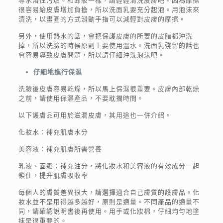
等水溶性污垢。和卸妝一樣，請輕輕清洗皮膚吧。因為摩擦
很容易給皮膚增加負擔，所以洗面乳要充分起泡。用泡沫來
清洗，以畫圈的方式滑動手指可以減輕對皮膚的摩擦。
另外，使用熱水的話，會把保護皮膚的所要的皮脂都沖洗
掉，所以洗臉的時候原則上要使用溫水。洗面乳殘留的話也
會容易導致皮膚問題，所以請仔細沖洗泡沫吧。
仔細地進行保濕
洗臉後皮膚容易乾燥，所以馬上保濕很重要。皮膚內部乾燥
之前，請使用保濕產品，不要耽擱時間。
以下護膚品可用於滋潤皮膚，其用途也一併介紹。
化妝水：補充肌膚水分
美容液：補充肌膚所需營養
乳液、面霜：補充油分，將化妝水和美容液的有效成分一起
鎖住，提升肌膚吸收率
每個人的膚質差異很大，請選擇適合自己膚質的護膚品。化
妝水並不是用得越多越好，原則是適量。不同產品的適量不
同，請確認說明書後再使用。用手或化妝棉，仔細均勻地塗
抹是很重要的。