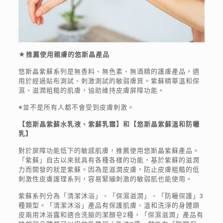
★推薦使用親膚的悠斯晶產品
悠斯晶紫蘇系列是無香料、無色素、無酒精的護膚產品，適
用於經過貼布測試、刺激測試的敏弱膚質。紫蘇精華溫和保
濕、滋潤粗糙的肌膚，協助維持皮膚屏障功能。
※並不是所有人都不會受到皮膚刺激。
【悠斯晶紫蘇水乳液、紫蘇乳霜
】和
【悠斯晶紫蘇溫和
防曬
乳
】
對於屏障功能低下的敏感肌膚，推薦使用悠斯晶紫蘇產品。
「紫蘇」自古以來就具有各種各樣的功能，基於紫蘇的滋潤
力而開發的就是紫蘇。因為是滋潤皮膚，防止皮膚粗糙的低
刺激性皮膚護理系列，容易緊繃刺激的敏弱肌也能使用。
紫蘇系列分為「清潔沐浴」、「保濕滋潤」、「防曬保護」3
種類型。「清潔沐浴」產品有保護肌膚、溫和洗淨的身體頭
皮兩用沐浴露和適合洗臉的潔顏皂2種，「保濕滋潤」產品有