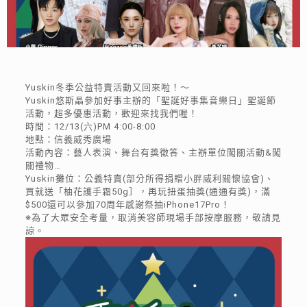
Yuskin冬季公益特賣活動又回來啦！～
Yuskin悠斯晶參加好事主辦的「聖誕好事集音樂日」聖誕節
活動，超多優惠活動，歡迎來找我們喔！
時間：12/13(六)PM 4:00-8:00
地點：信義威秀廣場
活動內容：藝人表演、舞台有獎徵答、主辦單位闖關活動&闖
關禮物…
Yuskin攤位：公義特賣(部分所得捐贈小胖威利關懷協會)、
買就送「柚花護手霜50g］，再玩扭蛋抽獎(通通有獎)，滿
$500還可以參加70周年感謝祭抽iPhone17Pro！
※為了大眾安全考量，取消美容師現場手部按摩服務，敬請見
諒。